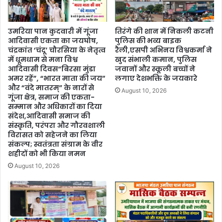
उमरिया पान कुदवारी में गूंजा
तिरंगे की शान में निकली कटनी
आदिवासी एकता का जयघोष,
पुलिस की भव्य बाइक
चंद्रकांत ‘चंदू’ चौरसिया के नेतृत्व
रैली,एसपी अभिनय विश्वकर्मा ने
में धूमधाम से मना विश्व
खुद संभाली कमान, पुलिस
आदिवासी दिवस“बिरसा मुंडा
जवानों और स्कूली बच्चों ने
अमर रहें”, “भारत माता की जय”
लगाए देशभक्ति के जयकारे
और “वंदे मातरम्” के नारों से
August 10, 2026
गूंजा क्षेत्र, समाज की एकता-
सम्मान और अधिकारों का दिया
संदेश,आदिवासी समाज की
संस्कृति, परंपरा और गौरवशाली
विरासत को सहेजने का लिया
संकल्प; स्वतंत्रता संग्राम के वीर
शहीदों को भी किया नमन
August 10, 2026