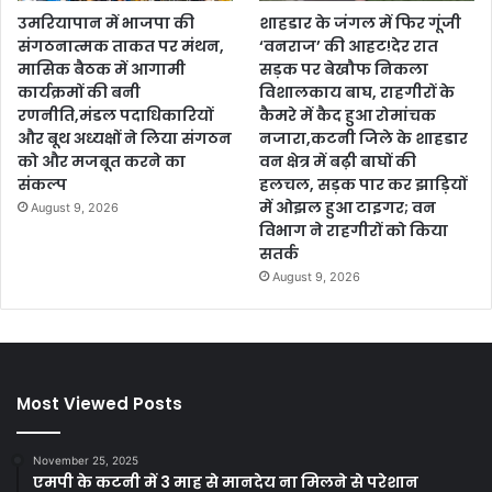
उमरियापान में भाजपा की
शाहडार के जंगल में फिर गूंजी
संगठनात्मक ताकत पर मंथन,
‘वनराज’ की आहट!देर रात
मासिक बैठक में आगामी
सड़क पर बेखौफ निकला
कार्यक्रमों की बनी
विशालकाय बाघ, राहगीरों के
रणनीति,मंडल पदाधिकारियों
कैमरे में कैद हुआ रोमांचक
और बूथ अध्यक्षों ने लिया संगठन
नजारा,कटनी जिले के शाहडार
को और मजबूत करने का
वन क्षेत्र में बढ़ी बाघों की
संकल्प
हलचल, सड़क पार कर झाड़ियों
में ओझल हुआ टाइगर; वन
August 9, 2026
विभाग ने राहगीरों को किया
सतर्क
August 9, 2026
Most Viewed Posts
November 25, 2025
एमपी के कटनी में 3 माह से मानदेय ना मिलने से परेशान