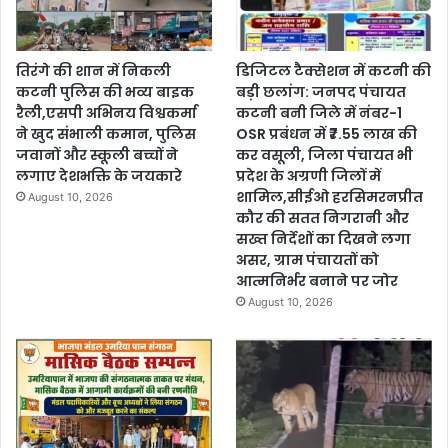
तिरंगे की शान में निकली
डिजिटल टैक्सेशन में कटनी की
कटनी पुलिस की भव्य बाइक
बड़ी छलांग: जनपद पंचायत
रैली,एसपी अभिनय विश्वकर्मा
कटनी बनी जिले में नंबर-1
ने खुद संभाली कमान, पुलिस
OSR प्रबंधन में ₹7.55 लाख की
जवानों और स्कूली बच्चों ने
कर वसूली, जिला पंचायत भी
लगाए देशभक्ति के जयकारे
प्रदेश के अग्रणी जिलों में
शामिल,सीईओ हरसिमरनप्रीत
August 10, 2026
कौर की सतत निगरानी और
सख्त निर्देशों का दिखने लगा
असर, ग्राम पंचायतों को
आत्मनिर्भर बनाने पर जोर
August 10, 2026