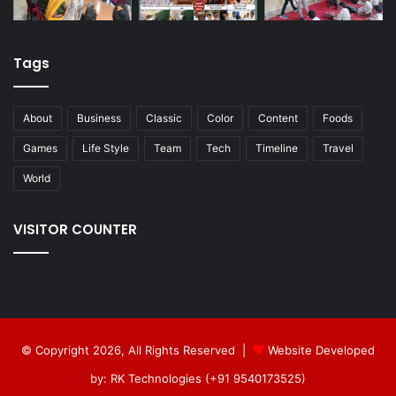
Tags
About
Business
Classic
Color
Content
Foods
Games
Life Style
Team
Tech
Timeline
Travel
World
VISITOR COUNTER
© Copyright 2026, All Rights Reserved |
Website Developed
by: RK Technologies (+91 9540173525)