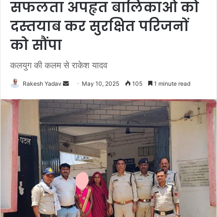
सफलता अपहृत बालिकाओ को
दस्तयाब कर सुरक्षित परिजनों
को सौंपा
कलयुग की कलम से राकेश यादव
Rakesh Yadav
S
May 10, 2025
105
1 minute read
e
n
d
a
n
e
m
a
i
l