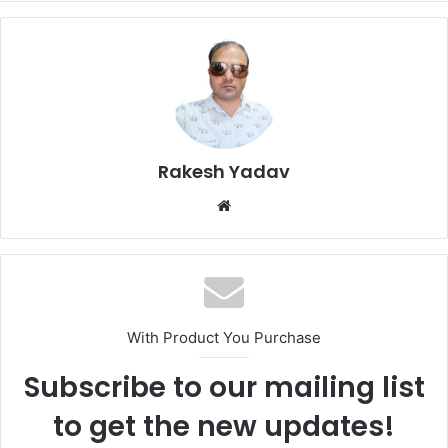
Rakesh Yadav
W
e
b
s
i
t
With Product You Purchase
e
Subscribe to our mailing list
to get the new updates!