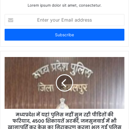
Lorem ipsum dolor sit amet, consectetur.
E
n
t
e
r
y
o
u
r
E
m
a
i
l
a
d
d
मध्यप्रदेश में यहां पुलिस नहीं सुन रही पीडितों की
r
फरियाद, 4500 शिकायतें अटकीं, जनसुनवाई में भी
e
खानापूर्ति कर केस का निराकरण करना भूल गई पुलिस