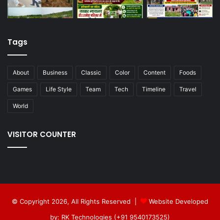
Tags
About
Business
Classic
Color
Content
Foods
Games
Life Style
Team
Tech
Timeline
Travel
World
VISITOR COUNTER
© Copyright 2026, All Rights Reserved |
Website Developed
by: RK Technologies (+91 9540173525)