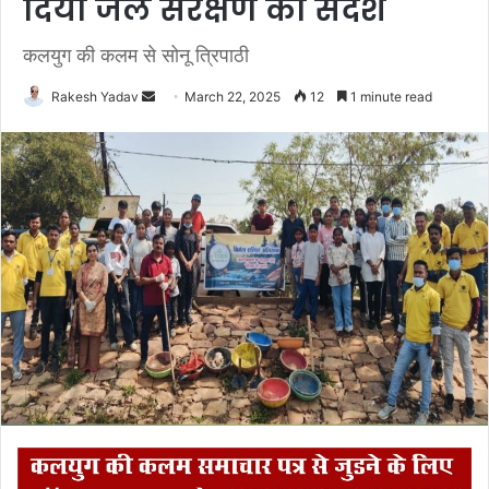
दिया जल संरक्षण का संदेश
कलयुग की कलम से सोनू त्रिपाठी
Rakesh Yadav
S
March 22, 2025
12
1 minute read
e
n
d
a
n
e
m
a
i
l