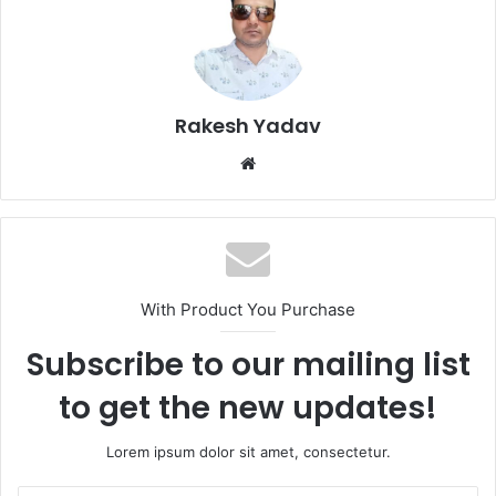
Rakesh Yadav
W
e
b
s
i
t
With Product You Purchase
e
Subscribe to our mailing list
to get the new updates!
Lorem ipsum dolor sit amet, consectetur.