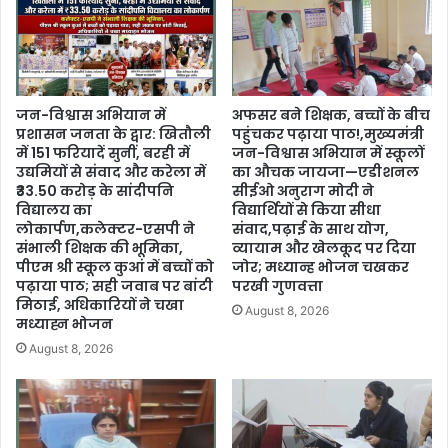
जन-विश्वास अभियान में
अफसर बने शिक्षक, बच्चों के बीच
प्रशासन जनता के द्वार: खितौली
पहुंचकर पढ़ाया पाठ!,मुख्यमंत्री
में 151 फरियादें सुनीं, बरही में
जन-विश्वास अभियान में स्कूलों
उद्यमियों से संवाद और करेला में
का औचक जायजा—एडीशनल
₹33.50 करोड़ के सांदीपनि
सीईओ अनुराग मोदी ने
विद्यालय का
विद्यार्थियों से किया सीधा
लोकार्पण,कलेक्टर-एसपी ने
संवाद,पढ़ाई के साथ योग,
संभाली शिक्षक की भूमिका,
व्यायाम और खेलकूद पर दिया
पीएम श्री स्कूल कुआं में बच्चों को
जोर; मध्यान्ह भोजन चखकर
पढ़ाया पाठ; सही जवाब पर बांटी
परखी गुणवत्ता
मिठाई, अधिकारियों ने चखा
August 8, 2026
मध्याह्न भोजन
August 8, 2026