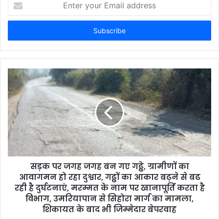
E
n
t
e
r
y
o
u
r
E
m
a
i
l
a
d
d
सड़क पर जगह जगह बन गए गढ्ढे, ग्रामीणों का
r
आवागमन हो रहा दुश्वार, गढ्ढों का आकार बढ़ने से बढ
e
रही है दुर्घटनाएं, मरम्मत के नाम पर खानापूर्ति करता है
s
विभाग, उमरियापान से सिहोरा मार्ग का मामला,
s
शिकायत के बाद भी जिम्मेदार बेपरवाह