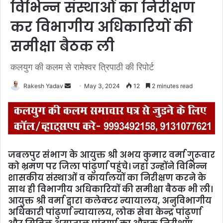
विभिन्न संस्थाओं का निरीक्षण
कर विभागीय अधिकारियों की
समीक्षा बैठक ली
कलयुग की कलम से रामेश्वर त्रिपाठी की रिपोर्ट
Rakesh Yadav
S
May 3, 2024
12
2 minutes read
e
n
d
a
n
जबलपुर संभाग के आयुक्त श्री अभय कुमार वर्मा गुरूवार
e
को भ्रमण पर जिला पांढुर्णा पहुंचे। जहां उन्होंने विभिन्न
m
शासकीय संस्थाओं व कार्यालयों का निरीक्षण करने के
a
साथ ही विभागीय अधिकारियों की समीक्षा बैठक भी ली।
i
आयुक्त श्री वर्मा द्वारा कलेक्टर न्यायालय, अनुविभागीय
l
अधिकारी पांढुर्णा न्यायालय, लोक सेवा केन्द्र पांढुर्णा