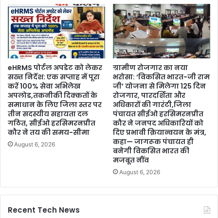
eHRMS पोर्टल अपडेट को लेकर
ग्रामीण रोजगार का नया
सख्त निर्देश: एक सप्ताह में पूरा
भरोसा: ‘विकसित भारत-जी राम
करें 100% सेवा अभिलेख
जी’ योजना से मिलेगा 125 दिन
अपलोड,तकनीकी दिक्कतों के
रोजगार, पारदर्शिता और
समाधान के लिए जिला स्तर पर
अधिकारों की गारंटी,जिला
तीन सदस्यीय सहायता दल
पंचायत सीईओ हरसिमरनप्रीत
गठित, सीईओ हरसिमरनप्रीत
कौर ने जनपद अधिकारियों को
कौर ने तय की समय-सीमा
दिए प्रभावी क्रियान्वयन के मंत्र,
कहा— जागरूक पंचायत ही
August 6, 2026
बनेगी विकसित भारत की
मजबूत नींव
August 6, 2026
Recent Tech News