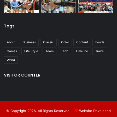
Tags
About
Business
Classic
Color
Content
Foods
Games
Life Style
Team
Tech
Timeline
Travel
World
VISITOR COUNTER
© Copyright 2026, All Rights Reserved |
Website Developed