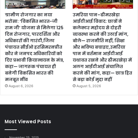
ग्रामीण रोजगार का नया
उमरिया पान–ढीमरखेड़ा
भरोसा: ‘विकसित भारत-जी
आईटीआई विवाद: छात्रों ने
राम जी’ योजना से मिलेगा 125
कलेक्टर महोदय से दोहरी
दिन रोजगार, पारदर्शिता और
व्यवस्था करने की उठाई मांग,
अधिकारों की गारंटी,जिला
बोले— राजनीति नहीं, शिक्षा
पंचायत सीईओ हरसिमरनप्रीत
और भविष्य बचाइए,उमरिया
कौर ने जनपद अधिकारियों को
पान में वर्तमान आईटीआई
दिए प्रभावी क्रियान्वयन के मंत्र,
यथावत रखने और ढीमरखेड़ा में
कहा— जागरूक पंचायत ही
अलग आईटीआई संचालित
बनेगी विकसित भारत की
करने की मांग, कहा— छात्र हित
मजबूत नींव
से बड़ा कोई मुद्दा नहीं
August 6, 2026
August 5, 2026
Most Viewed Posts
November 25, 2025