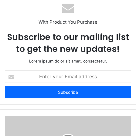
s
i
t
With Product You Purchase
e
Subscribe to our mailing list
to get the new updates!
Lorem ipsum dolor sit amet, consectetur.
E
n
t
e
r
y
o
u
r
E