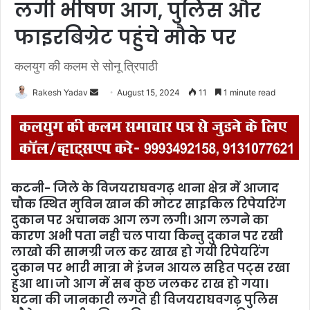
लगी भीषण आग, पुलिस और
फाइरबिग्रेट पहुंचे मौके पर
कलयुग की कलम से सोनू त्रिपाठी
Rakesh Yadav
S
August 15, 2024
11
1 minute read
e
n
d
a
n
कटनी- जिले के विजयराघवगढ़ थाना क्षेत्र में आजाद
e
चौक स्थित मुविन खान की मोटर साइकिल रिपेयरिंग
m
दुकान पर अचानक आग लग लगी। आग लगने का
a
कारण अभी पता नही चल पाया किन्तु दुकान पर रखी
i
लाखो की सामग्री जल कर खाख हो गयी रिपेयरिंग
l
दुकान पर भारी मात्रा मे इंजन आयल सहित पट्स रखा
हुआ था। जो आग में सब कुछ जलकर राख हो गया।
घटना की जानकारी लगते ही विजयराघवगढ़ पुलिस