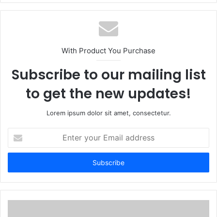
b
s
i
t
With Product You Purchase
e
Subscribe to our mailing list
to get the new updates!
Lorem ipsum dolor sit amet, consectetur.
E
n
t
e
r
y
o
u
r