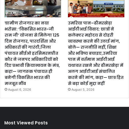
ग्रामीण रोजगार का नया
उमरिया पान–ढीमरखेड़ा
भरोसा: ‘विकसित भारत-जी
आईटीआई विवाद: छात्रों ने
राम जी’ योजना से मिलेगा 125
कलेक्टर महोदय से दोहरी
दिन रोजगार, पारदर्शिता और
व्यवस्था करने की उठाई मांग,
अधिकारों की गारंटी,जिला
बोले— राजनीति नहीं, शिक्षा
पंचायत सीईओ हरसिमरनप्रीत
और भविष्य बचाइए,उमरिया
कौर ने जनपद अधिकारियों को
पान में वर्तमान आईटीआई
दिए प्रभावी क्रियान्वयन के मंत्र,
यथावत रखने और ढीमरखेड़ा में
कहा— जागरूक पंचायत ही
अलग आईटीआई संचालित
बनेगी विकसित भारत की
करने की मांग, कहा— छात्र हित
मजबूत नींव
से बड़ा कोई मुद्दा नहीं
August 6, 2026
August 5, 2026
Most Viewed Posts