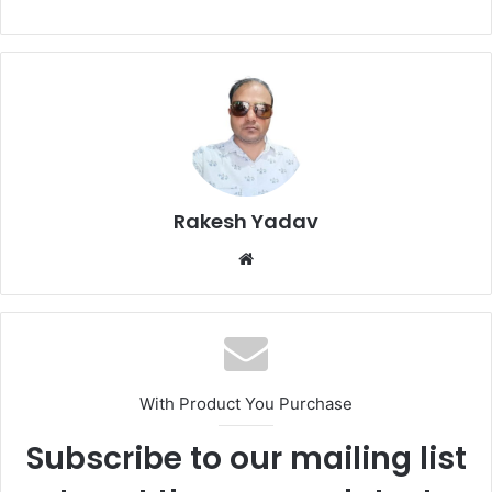
Rakesh Yadav
W
e
b
s
i
t
With Product You Purchase
e
Subscribe to our mailing list