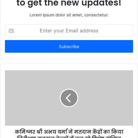
to get the new updates!
Lorem ipsum dolor sit amet, consectetur.
E
n
t
e
r
y
o
u
r
E
m
a
i
l
a
d
d
कमिश्नर श्री अभय वर्मा ने मतदान केंद्रों का किया
r