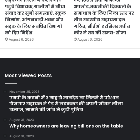
सड़क का निरीक्षण करने गांव
करें 100% सेवा अभिलेख
पहुंचे विधायक,ग्रामीणों से सीधा
अपलोड,तकनीकी दिक्कतों के
संवाद कर सुनी समस्याएं, स्कूल
समाधान के लिए जिला स्तर पर
निर्माण, आंगनबाड़ी भवन और
तीन सदस्यीय सहायता दल
सड़क के लिए संबंधित विभागों
गठित, सीईओ हरसिमरनप्रीत
को दिए निर्देश
कौर ने तय की समय-सीमा
August 6, 2026
August 6, 2026
Most Viewed Posts
November 25, 2025
एमपी के कटनी में 3 माह से मानदेय ना मिलने से परेशान
रोजगार सहायक ने पेड़ से लटककर की अपनी जीवन लीला
समाप्त, मामले की जांच में जुटी पुलिस
August 31, 2023
Why homeowners are leaving billions on the table
August 31, 2023