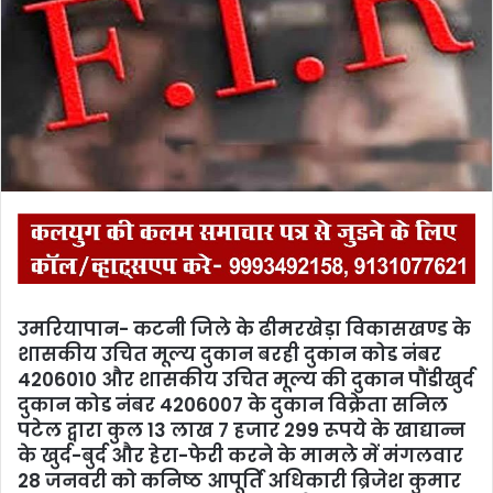
m
a
i
l
उमरियापान- कटनी जिले के ढीमरखेड़ा विकासखण्ड के
शासकीय उचित मूल्य दुकान बरही दुकान कोड नंबर
4206010 और शासकीय उचित मूल्य की दुकान पौंडीखुर्द
दुकान कोड नंबर 4206007 के दुकान विक्रेता सनिल
पटेल द्वारा कुल 13 लाख 7 हजार 299 रूपये के खाद्यान्न
के खुर्द-बुर्द और हेरा-फेरी करने के मामले में मंगलवार
28 जनवरी को कनिष्ठ आपूर्ति अधिकारी ब्रिजेश कुमार