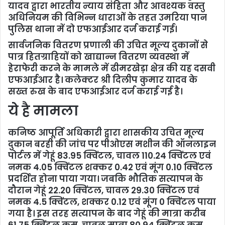
यादव द्वारा भारतीय न्याय संहिता और आवश्यक वस्तु
अधिनियम की विभिन्न धाराओं के तहत उमरिया पान
पुलिस थाना में दो एफआईआर दर्ज कराई गई।
सार्वजनिक वितरण प्रणाली की उचित मूल्य दुकानों से
पात्र हितग्राहियों को खाद्यान्न वितरण व्यवस्था में
हेराफेरी करने के मामले में ढीमरखेड़ा क्षेत्र की यह दसवी
एफआईआर है। कलेक्टर श्री दिलीप कुमार यादव के
सख्त रुख के बाद एफआईआर दर्ज कराई गई है।
ये है मामला
कनिष्ठ आपूर्ति अधिकारी द्वारा शासकीय उचित मूल्य
दुकान बरही की जांच पर पीओएस मशीन की ऑनलाइन
पोर्टल में गेहूं 83.95 क्विंटल, चावल 110.24 क्विंटल एवं
नमक 4.05 क्विंटल शक्कर 0.42 एवं मूंग 0.10 क्विंटल
प्रदर्शित होना पाया गया। जबकि भौतिक सत्यापन के
दौरान गेहूं 22.20 क्विंटल, चावल 29.30 क्विंटल एवं
नमक 4.5 क्विंटल, शक्कर 0.12 एवं मूंग 0 क्विंटल पाया
गया है। इस तरह सत्यापन के बाद गेहूं की मात्रा करीब
61.75 क्विंटल कम, चावल मात्रा 80.94 क्विंटल कम,