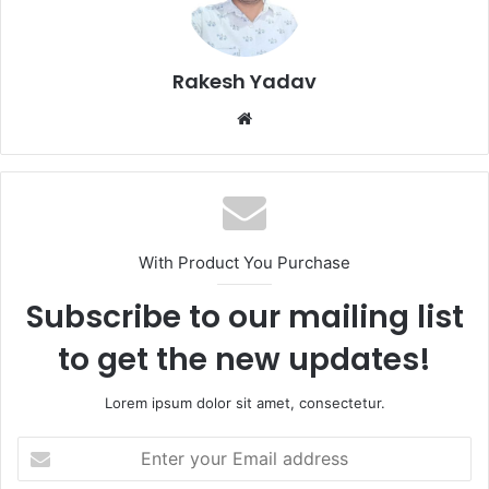
Rakesh Yadav
W
e
b
s
i
t
With Product You Purchase
e
Subscribe to our mailing list
to get the new updates!
Lorem ipsum dolor sit amet, consectetur.
E
n