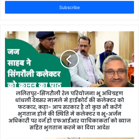
t
e
r
y
o
u
r
E
m
a
i
l
a
d
d
ललितपुर-सिंगरौली रेल परियोजना भू अधिग्रहण
r
धांधली देवसर मामले मे हाईकोर्ट की कलेक्टर को
e
फटकार, कहा- आप सरकार है तो कुछ भी करेंगे
s
भुगतान होने की स्थिति मे कलेक्टर व भू-अर्जन
s
अधिकारी पर दर्ज हो एफआईआर याचिकाकर्ता को ब्याज
सहित भुगतान करने का दिया आदेश