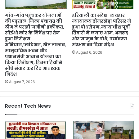
गांव-गांव पहुंचकर योजनाओं
हरियाली का संदेश: व्यवहार
की पड़ताल: जिला पंचायत की
न्यायालय ढीमरखेड़ा परिसर में
टीम ने परखी जमीनी हकीकत,
हुआ पौधरोपण,न्यायाधीश पूर्वी
सीईओ कौर के निर्देश पर तेज
तिवारी ने लगाए आम, अमरूद
हुआ निरीक्षण
और जामुन के पौधे, पर्यावरण
अभियान,प्लांटेशन, खेत तालाब,
संरक्षण का दिया संदेश
सामुदायिक भवन और
August 6, 2026
प्रधानमंत्री आवास योजना का
किया निरीक्षण, हितग्राहियों से
सीधे संवाद कर दिए आवश्यक
निर्देश
August 7, 2026
Recent Tech News